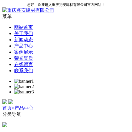
您好！欢迎进入重庆兆安建材有限公司官方网站！
菜单
网站首页
关于我们
新闻动态
产品中心
案例展示
荣誉资质
在线留言
联系我们
首页
>
产品中心
分类导航