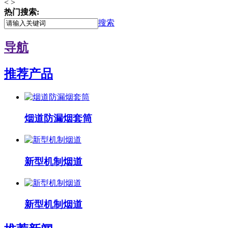
<
>
热门搜索:
搜索
导航
推荐产品
烟道防漏烟套筒
新型机制烟道
新型机制烟道