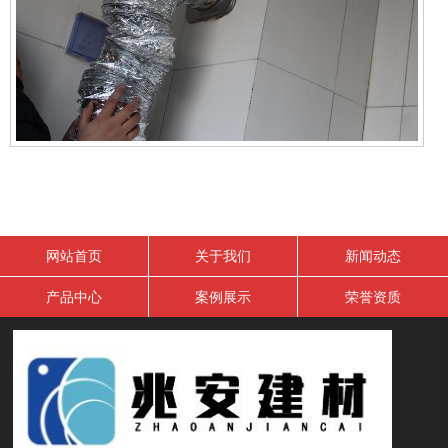
网站首页
关于我们
新闻动态
产品中心
案例展示
荣誉资质