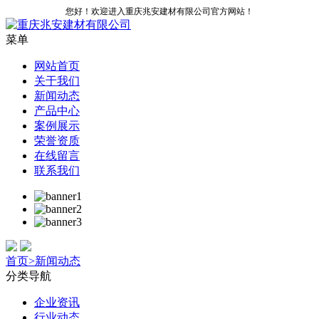
您好！欢迎进入重庆兆安建材有限公司官方网站！
菜单
网站首页
关于我们
新闻动态
产品中心
案例展示
荣誉资质
在线留言
联系我们
首页
>
新闻动态
分类导航
企业资讯
行业动态